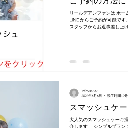
ご予約の方法に
シンプルプラン：1着 
プレミアムプラン：3着
リールデアンファンは ホームペー
ミルクバス（スタン
LINE からご予約が可能です。 I
スタッフからお返事差し上げ
のご予約が可能です。 LIN
ージにて希望日に撮影が入った
info944537
2024年6月6日
読了時間: 2分
スマッシュケー
大人気のスマッシュケーキ撮
介します！ シンプルプラン