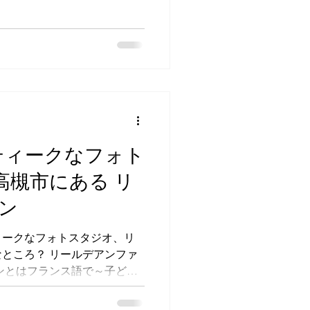
シュケーキの後は...流行りの
プラン...
ティークなフォト
高槻市にある リ
ン
ィークなフォトスタジオ、リ
ところ？ リールデアンファ
ンとはフランス語で～子ども
す。 いつも子どもたちの笑
を込めて名付けました。...