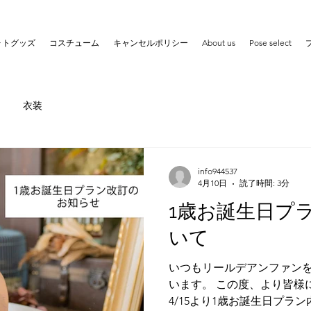
ォトグッズ
コスチューム
キャンセルポリシー
About us
Pose select
衣装
info944537
4月10日
読了時間: 3分
1歳お誕生日プ
いて
いつもリールデアンファン
います。 この度、より皆様
4/15より1歳お誕生日プラ