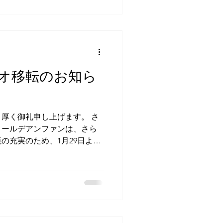
市写真館 よくご利用いただいて
方市/寝屋川市/四條畷市/門真
大阪市/豊中市 尼崎市/八幡市/
市/西宮市/八尾市/大阪市/神
オ移転のお知ら
厚く御礼申し上げます。 さ
リールデアンファンは、さら
の充実のため、1月29日より
りました。 1月29日以降にご
恐れ入りますが、下記住所に
申し上げます。 既にご予約
個別に順次お電話でご連絡を
在の場合はショートメール
てご連絡を差し上げますの