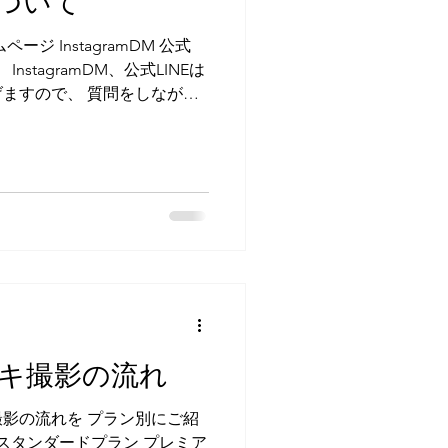
ついて
スタンダードプラン：2着
 例）スマッシュケーキ＆
ジ InstagramDM 公式
nstagramDM、公式LINEは
ますので、 質問をしながら
Eでお問い合わせ中にホームペ
...
キ撮影の流れ
影の流れを プラン別にご紹
 スタンダードプラン プレミア