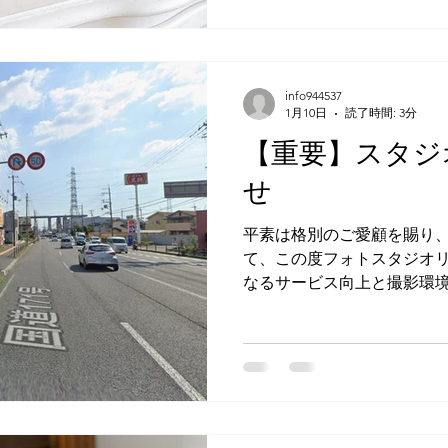
↓ HPはこちら↓ 大阪高槻
いる地域 高槻市/茨木市/枚
市/摂津市/吹田市/守口市/東
京都市/長岡京市/亀岡市/伊丹
info944537
戸市
1月10日
読了時間: 3分
【重要】スタジ
せ
平素は格別のご愛顧を賜り、
て、この度フォトスタジオ
なるサービス向上と撮影環境
下記住所へ移転することとな
予約を頂いているお客様は
ご来店下さいますようお願い
を頂いているお客様には、
させていただきます。 ご不
（ご予約を頂いた媒体）に