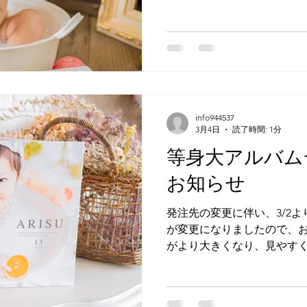
ので、 お知らせ致します。 
記のプランでのご案内となり
（4/15以降の撮影の方）
ざいますので、ご希望の方は
対象 1歳お誕生日撮影の全て
マッシュケーキのケーキにつ
ュケーキを含む撮影につき
info944537
準備させて頂く事となりまし
3月4日
読了時間: 1分
のアレルギーフリーケーキと
等身大アルバム
ついては下記URLをご確認下
ーション（イチゴやアイシ
お知らせ
みをお願い致します。
https://www.chateraise.co
発注先の変更に伴い、3/2
お持ち込みも可能でござい
が変更になりましたので、お
ざいません。 予めご了承下さ
がより大きくなり、見やすく
カット数 ６カット→４カッ
→3面台紙 ご予約・お問合せは H
からお願い致します。 Instag