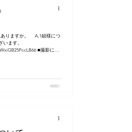
 現在の高槻市桃園町から京
所になります。 最寄り駅は
分
度 171号線沿いのラーメン
の建物です。 駐車場は建物
ンの看板が付いている2台ど
はありますか。 A,1組様につ
停めていただけるお車はお客
ざいます。
 569-0003 大阪府高槻市
/9rgWxiGB25PccLB66 ■撮影につ
ライブイン 1階2号室 新店舗
るスタジオや本物のアンティ
の2枠制となっております。 ℚ,デ
か。 A,撮影から2週間〜3
。 ℚ,納品データは選べます
ンセレクトとなります。 フレ
は選べます。 ℚ, 衣装は
お持ち込み衣装でも1着に含
さい。 ℚ,衣装は何着きれ
て着数が決まっております。