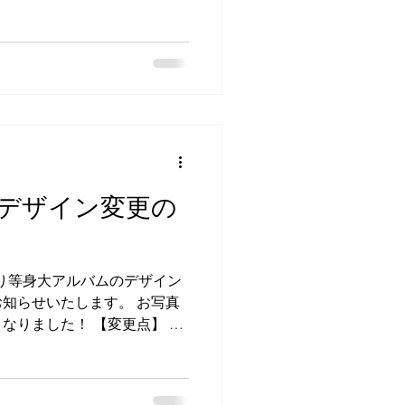
4/15以降にご予約頂く方は下
ます。 既に御予約済みの方
は下記プランへの変更も可能でご
ご連絡をお願い致します。 ■
のプランの内容及び料金 ■ス
いて 1歳お誕生日のスマッシ
ましては、当店でケーキをご
た。 ケーキはシャトレーゼ
なります。 ケーキの詳細に
デザイン変更の
さい。 ​ケーキの上のデコレ
ングクッキーなど）はお持込
.jp/campaign/allergy/ ケーキの
より等身大アルバムのデザイン
ますが、料金の割引などはご
知らせいたします。 お写真
い。 ■ミ
なりました！ 【変更点】 ・
トへ変更 ・ページ数 ４ページ
P、LINE、InstagramDM
ramはこちら↓ LINEはこちら