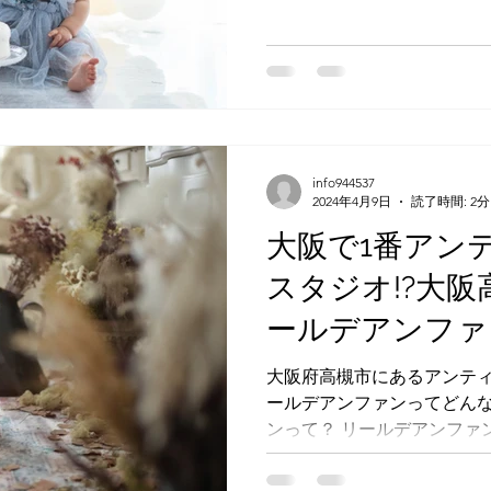
ケーキ こだわりの背景 マッ
ミルクバスができる！ 選べる3
info944537
2024年4月9日
読了時間: 2分
大阪で1番アン
スタジオ!?大阪
ールデアンファ
大阪府高槻市にあるアンテ
ールデアンファンってどんな
ンって？ リールデアンファ
たちの笑い声～という意味で
い声が聞こえるようにと想い