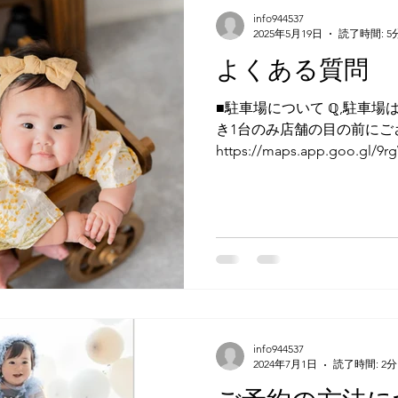
で、そちらをご覧ください。
info944537
都方面に車で15分程度の場
2025年5月19日
読了時間: 5
『阪急上牧駅』より徒歩5分程
よくある質問
屋『希望軒』の隣側（奥側）
の目の前、リールデアンファ
■駐車場について ℚ,駐車場
ちらかをご使用ください。 
き1台のみ店舗の目の前にご
様1組につき、1台分となります。
https://maps.app.goo.gl
上牧町２丁目１−２９ 上牧ド
いて ℚ, 撮影は何時からの予約が可能ですか。 A,ご予約
では、自然光がたっぷり入
は10:00～、13:00～から
ーク家具を
ータの納品はいつもらえます
週間程でお送りしております
か。 納品データはカメラマ
ームやアルバムなどにするお写真
いつ選びますか。 A,基本的に当日見てから選んで頂いて
おります。 ℚ, 衣装や小物の持ち込みは可能でしょうか。
A,可能でございます。 
info944537
まれます。 予めご了承くだ
2024年7月1日
読了時間: 2分
ますか。 A,プランによっ