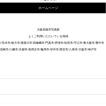
ホームページ
大阪高槻市写真館
よくご利用いただいている地域
/茨木市/枚方市/寝屋川市/四條畷市/門真市/摂津市/吹田市/守口市/東大阪市/豊中市
尼崎市/八幡市/京都市/長岡京市/亀岡市/伊丹市/西宮市/八尾市/大阪市/神戸市