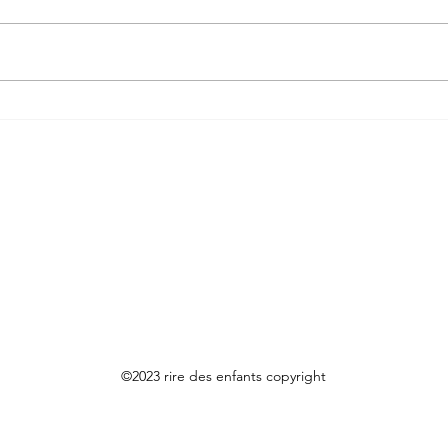
10月七五三遂に本番キャンペ
スマ
ーン！【大阪高槻フォトスタ
のお
ジオ】
©2023 rire des enfants
copyright