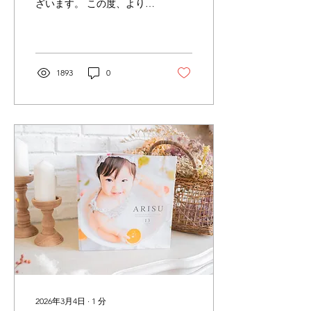
ざいます。 この度、より皆
様にご利用頂きやすくする
為、4/15より1歳お誕生日
プラン内容、料金の改訂を
行いますので、 お知らせ致
します。 4/15以降にご予約
1893
0
頂く方は下記のプランでの
ご案内となります。 既に御
予約済みの方（4/15以降の
撮影の方）は下記プランへ
の変更も可能でございます
ので、ご希望の方はご連絡
をお願い致します。 ■対象
1歳お誕生日撮影の全ての
プランの内容及び料金 ■ス
マッシュケーキのケーキに
ついて 1歳お誕生日のスマ
ッシュケーキを含む撮影に
つきましては、当店でケー
キをご準備させて頂く事と
なりました。 ケーキはシャ
トレーゼのアレルギーフリ
ーケーキとなります。 ケー
2026年3月4日
∙
1
分
キの詳細については下記