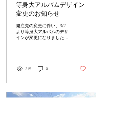
等身大アルバムデザイン
URLをご確認下さい。 ​ケー
キの上のデコレーション
変更のお知らせ
（イチゴやアイシングクッ
キーなど）はお持込みをお
発注先の変更に伴い、3/2
願い致します。
より等身大アルバムのデザ
https://www.chateraise.co.jp/campaign/allergy/
インが変更になりましたの
ケーキのお持ち込みも可能
で、お知らせいたします。
でございますが、料金の割
お写真がより大きくなり、
引などはございません。 予
見やすくなりました！ 【変
めご了承下さい。 ■ミルク
更点】 ・カット数 ６カッ
バスの背景について...
ト→４カットへ変更 ・ペー
219
0
ジ数 ４ページ→3面台紙 ご
予約・お問合せは HP、
LINE、InstagramDM から
お願い致します。
Instagramはこちら↓ LINE
はこちら↓ HPはこちら↓ 大
阪高槻市写真館 よくご利用
いただいている地域 高槻
市/茨木市/枚方市/寝屋川
市/四條畷市/門真市/摂津
市/吹田市/守口市/東大阪
市/豊中市 尼崎市/八幡市/