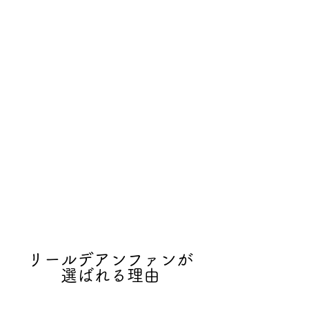
わくわくも不安も緊張も
少しの誇らしげな顔も
​全てが成長の証
リールデアンファンが
選ばれる理由