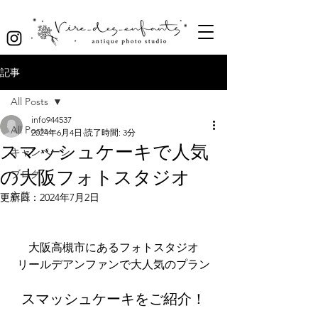
記事
All Posts
info944537
All Posts
2024年6月4日
読了時間: 3分
スマッシュケーキで人気
キャンペーン
の大阪フォトスタジオ
ブログ
衣装
更新日：
2024年7月2日
大阪高槻市にあるフォトスタジオ
リールデアンファンで大人気のプラン
スマッシュケーキをご紹介！