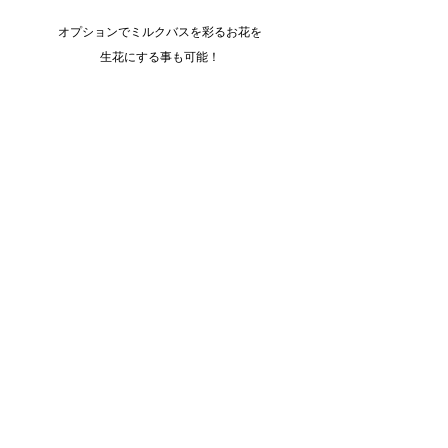
オプションでミルクバスを彩るお花を
生花にする事も可能！
より華やかになるので、オススメです！
5.選べる3プラン
リールデアンファンは予約時にプランを選べる！
事前に料金が分かるので、安心してご予約頂けます
詳しいプラン内容や価格は
下の画像をタップ↓